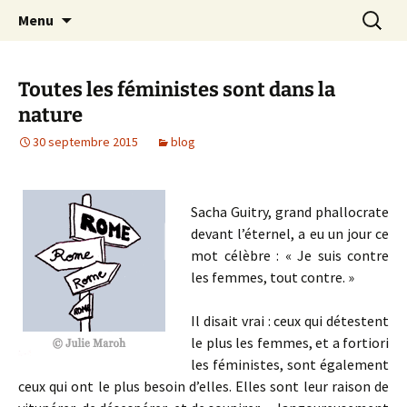
Aller
Recherc
Collectif des créatrices de
Menu
au
bande dessinée contre le
contenu
sexisme
Toutes les féministes sont dans la
nature
30 septembre 2015
blog
Sacha Guitry, grand phallocrate
devant l’éternel, a eu un jour ce
mot célèbre : « Je suis contre
les femmes, tout contre. »
Il disait vrai : ceux qui détestent
le plus les femmes, et a fortiori
les féministes, sont également
ceux qui ont le plus besoin d’elles. Elles sont leur raison de