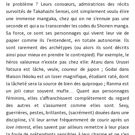
le problème ? Leurs consœurs, admiratrices des récits
survoltés de Takahashi Sensei, ont simplement voulu élire
une immense mangaka, chez qui on ne s’ennuie pas une
seconde et qui a su transcender les codes du Shonen manga.
Sa force, ce sont ses personnages qui vivent leur vie de
papier comme ils l’entendent, en totale autonomie. Ils
sont rarement des archétypes (ou alors ils sont décrits
ainsi pour mieux en prendre le contrepied). Par exemple, le
héros valeureux n’existe pas chez elle: Ataru dans Urusei
Yatsura est lâche, veule, coureur de jupon ; Godai dans
Maison Ikkoku est un loser magnifique, étudiant raté, dont
la lâcheté sera la source de bien des quiproquo ; Ranma est
un joli cœur souvent mufle… Quant aux personnages
féminins, elles s’affranchissent complètement du regard
des autres et s’assument comme elles sont. Sexy,
guerrières, pestes, brillantes, (sacrément) douées dans une
discipline, s’il leur arrive fréquemment de courir après un
love interest
, elles savent par ailleurs remettre à leur place
la foule de prétendants sensibles à leur charme et ne s’en