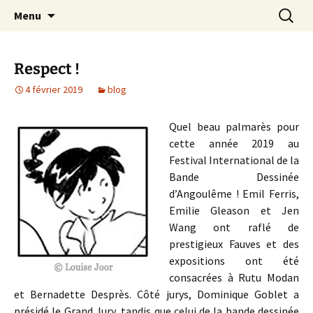
Aller
Recherc
Collectif des créatrices de
Menu
au
bande dessinée contre le
contenu
sexisme
Respect !
4 février 2019
blog
Quel beau palmarès pour
cette année 2019 au
Festival International de la
Bande Dessinée
d’Angoulême ! Emil Ferris,
Emilie Gleason et Jen
Wang ont raflé de
prestigieux Fauves et des
expositions ont été
consacrées à Rutu Modan
et Bernadette Desprès. Côté jurys, Dominique Goblet a
présidé le Grand Jury, tandis que celui de la bande dessinée