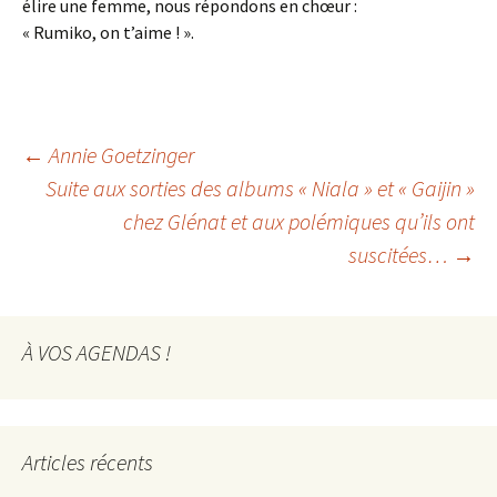
élire une femme, nous répondons en chœur :
« Rumiko, on t’aime ! ».
Navigation
←
Annie Goetzinger
Suite aux sorties des albums « Niala » et « Gaijin »
chez Glénat et aux polémiques qu’ils ont
des
suscitées…
→
articles
À VOS AGENDAS !
Articles récents