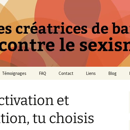
des créatrices d
sexisme
Témoignages
FAQ
Contact
Liens
Blog
ctivation et
ation, tu choisis