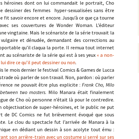
es héroïnes dont on lui commandait le portrait, Cho
de dessiner des femmes hyper-sexualisées sans être
 le fit savoir encore et encore. Jusqu’à ce que ça tourne
avec ses couvertures de Wonder Woman. L’éditeur
e vingtaine. Mais le scénariste de la série trouvait la
 vulgaire et dénudée, demandant des corrections au
pportable qu’il claqua la porte. Il remua tout internet
nt au scénariste de la série qui est à ses yeux
« a non-
 lui dire ce qu’il peut dessiner ou non
.
Mais le mois dernier le festival Comics & Games de Lucca
estrade où parler de son travail. Non, pardon : où parler
érence ne pouvait être plus explicite :
Frank Cho, Milo
between two masters
. Milo Manara était finalement
gue de Cho où personne n’était là pour le contredire.
n objectivation de super-héroïnes, et le public ne put
rt de DC Comics ne fut brièvement évoqué que sous
te. Le clou du spectacle fut l’arrivée de Manara à la
émique en dédiant un dessin à son acolyte tout ému :
ant son arrière-train avec un costume si serré sur ses