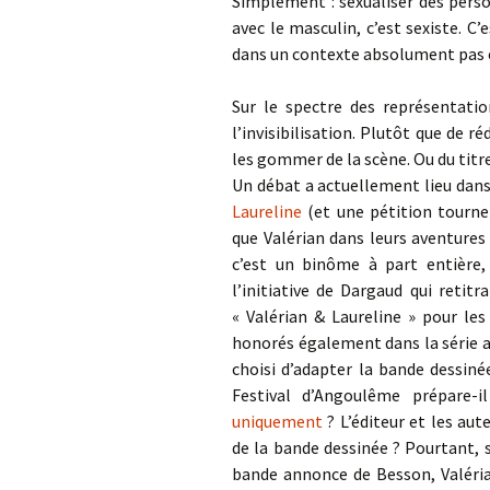
Simplement : sexualiser des perso
avec le masculin, c’est sexiste. C
dans un contexte absolument pas ér
Sur le spectre des représentatio
l’invisibilisation. Plutôt que de 
les gommer de la scène. Ou du titre
Un débat a actuellement lieu dans
Laureline
(et une pétition tourne
que Valérian dans leurs aventures à
c’est un binôme à part entière, 
l’initiative de Dargaud qui retit
« Valérian & Laureline » pour les
honorés également dans la série an
choisi d’adapter la bande dessin
Festival d’Angoulême prépare-
uniquement
? L’éditeur et les aut
de la bande dessinée ? Pourtant, s
bande annonce de Besson, Valéria