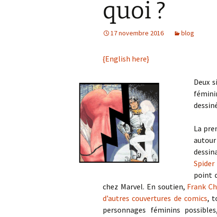
quoi ?
17 novembre 2016
blog
{English here}
Deux s
fémini
dessin
La pre
autou
dessin
Spider
point 
chez Marvel. En soutien,
Frank Ch
d’autres couvertures de comics
, 
personnages féminins possibles