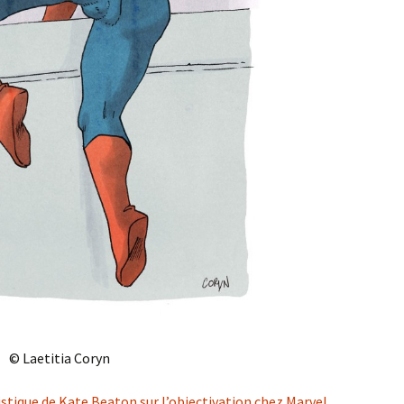
© Laetitia Coryn
stique de Kate Beaton sur l’objectivation chez Marvel