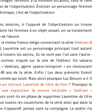
nnages féminins à la moindre occasion, sans le faire
’est de l’objectivation. Érotiser un personnage féminin
otique, c’est de l’objectivation.
ns sexistes, à l’opposé de l’objectivation on trouve
réduire les femmes à un objet sexuel, on va totalement
 de l’œuvre.
 le milieu franco-belge concernant la série
Valérian &
). Laureline est un personnage principal tout autant
 travers les astres, ils ne vont pas l’un sans l’autre :
comme stipulé sur le site de l’éditeur. On saluera
ra « Valérian, agent spatio-temporel » en choisissant
 40 ans de la série. Enfin ! Les deux prénoms furent
imée qui suivit. Mais alors pourquoi Luc Besson a-t-il
ée
en retirant Laureline du titre du film
? Pourquoi le
il
une exposition là encore intitulée « Valérian »
eurs sont-ils en phase de supprimer Laureline du titre
ur toutes les couvertures de la série ainsi que dans la
n n’apparaît jamais sans sa compagne. Le public n’a