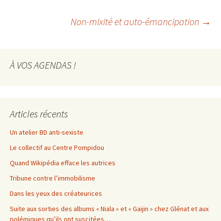
Navigation
Non-mixité et auto-émancipation
→
des
À VOS AGENDAS !
articles
Articles récents
Un atelier BD anti-sexiste
Le collectif au Centre Pompidou
Quand Wikipédia efface les autrices
Tribune contre l’immobilisme
Dans les yeux des créateurices
Suite aux sorties des albums « Niala » et « Gaijin » chez Glénat et aux
polémiques qu’ils ont suscitées…