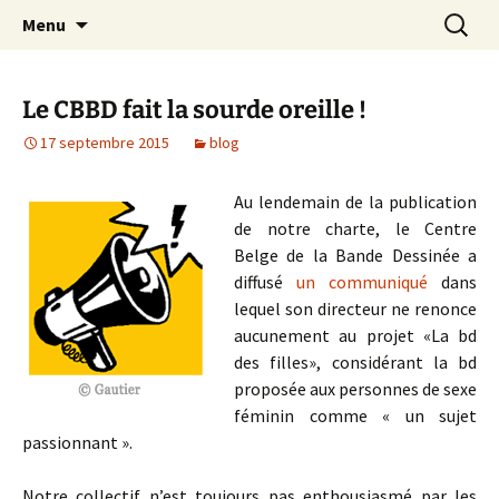
Aller
Recherc
Collectif des créatrices de
Menu
au
bande dessinée contre le
contenu
sexisme
Le CBBD fait la sourde oreille !
17 septembre 2015
blog
Au lendemain de la publication
de notre charte, le Centre
Belge de la Bande Dessinée a
diffusé
un communiqué
dans
lequel son directeur ne renonce
aucunement au projet «La bd
des filles», considérant la bd
proposée aux personnes de sexe
féminin comme « un sujet
passionnant ».
Notre collectif n’est toujours pas enthousiasmé par les