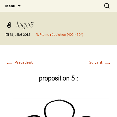
Aller
Recherc
Collectif des créatrices de
Menu
au
bande dessinée contre le
contenu
sexisme
logo5
28 juillet 2015
Pleine résolution (400 × 504)
←
→
Précédent
Suivant