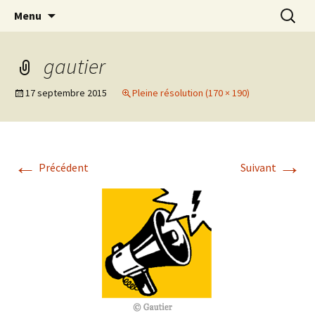
Aller
Recherc
Collectif des créatrices de
Menu
au
bande dessinée contre le
contenu
sexisme
gautier
17 septembre 2015
Pleine résolution (170 × 190)
←
→
Précédent
Suivant