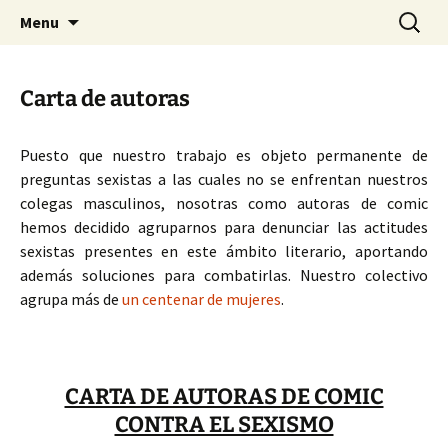
Aller
Recherc
Collectif des créatrices de
Menu
au
bande dessinée contre le
contenu
sexisme
Carta de autoras
Puesto que nuestro trabajo es objeto permanente de
preguntas sexistas a las cuales no se enfrentan nuestros
colegas masculinos, nosotras como autoras de comic
hemos decidido agruparnos para denunciar las actitudes
sexistas presentes en este ámbito literario, aportando
además soluciones para combatirlas. Nuestro colectivo
agrupa más de
un centenar de mujeres
.
CARTA DE AUTORAS DE COMIC
CONTRA EL SEXISMO